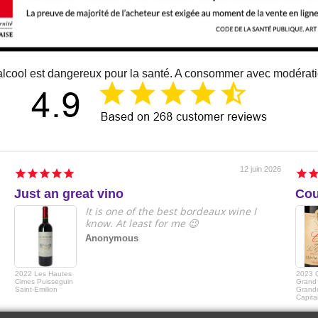
alcool est dangereux pour la santé. A consommer avec modérat
12 juin 2026
Just an great vino
Cou
It is one of the best bordeaux wine I
know. At least for me 😉
Anonymous
2022 Les Hautes
2023 
Cimes Puisseguin
Grand 
Saint-Emilion
Grande
Capita