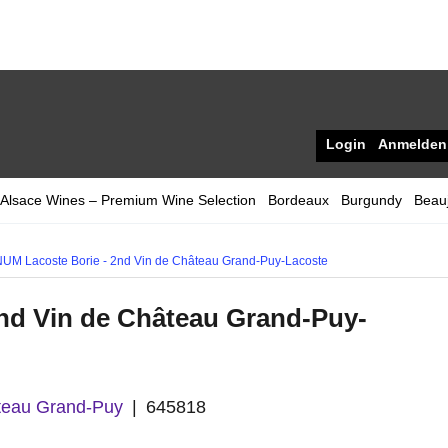
Login
Anmelden
Alsace Wines – Premium Wine Selection
Bordeaux
Burgundy
Beauj
M Lacoste Borie - 2nd Vin de Château Grand-Puy-Lacoste
d Vin de Château Grand-Puy-
teau Grand-Puy
645818