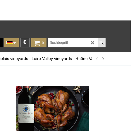
€
0
olais vineyards
Loire Valley vineyards
Rhône Valley
Provence and 