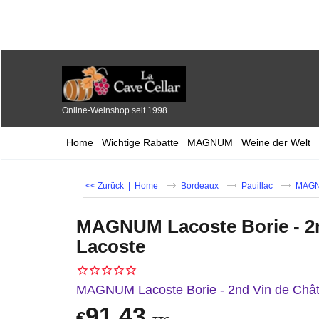
Online-Weinshop seit 1998
Home
Wichtige Rabatte
MAGNUM
Weine der Welt
<< Zurück
|
Home
Bordeaux
Pauillac
MAGNU
MAGNUM Lacoste Borie - 2n
Lacoste
MAGNUM Lacoste Borie - 2nd Vin de Châ
91.43
€