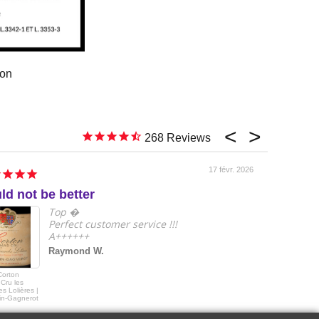
ion
268
17 févr. 2026
ld not be better
e
Top �
Perfect customer service !!!
A++++++
Raymond W.
Corton
2018 Le Drago
Cru les
de Quintus Sai
s Lolières |
Emilon Grand 
in-Gagnerot