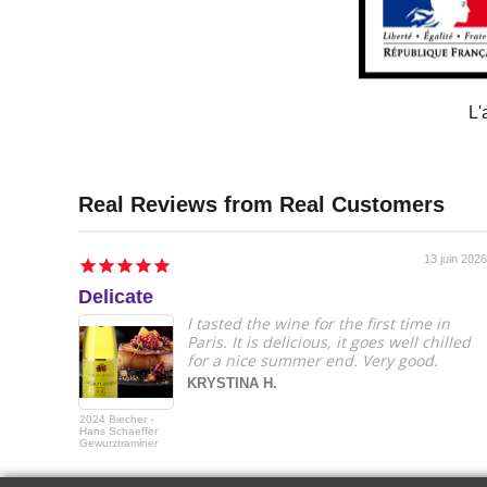
L'
13 juin 2026
Delicate
I tasted the wine for the first time in
Paris. It is delicious, it goes well chilled
for a nice summer end. Very good.
KRYSTINA H.
2024 Biecher -
Hans Schaeffer
Gewurztraminer