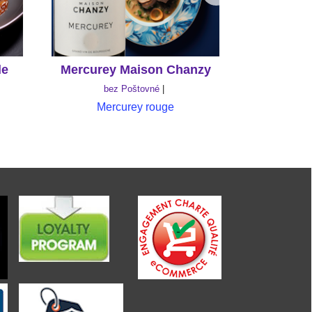
de
Mercurey Maison Chanzy
Mercurey 
bez Poštovné
be
Mercurey rouge
Mer