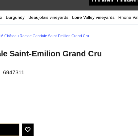
Přihlášení
Přihlášení
x
Burgundy
Beaujolais vineyards
Loire Valley vineyards
Rhône Val
16 Château Roc de Candale Saint-Emilion Grand Cru
le Saint-Emilion Grand Cru
6947311