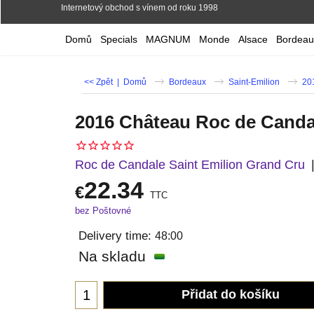
Internetový obchod s vínem od roku 1998
Domů
Specials
MAGNUM
Monde
Alsace
Bordeau
<< Zpět
|
Domů
Bordeaux
Saint-Emilion
20
2016 Château Roc de Canda
Roc de Candale Saint Emilion Grand Cru
22.34
€
TTC
bez Poštovné
Delivery time:
48:00
Na skladu
Přidat do košíku