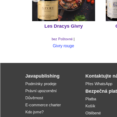
Les Dracys Givry
bez Poštovné
Givry rouge
Javapublishing
Kontaktujte n
Podmínky prodeje
Přes WhatsApp
Právní upozornění
Bezpečná pla
Důvěrnost
Platba
E-commerce charter
Košík
Kdo jsme?
Oblíbené