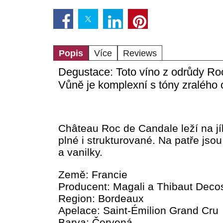
Popis
Více
Reviews
Degustace: Toto víno z odrůdy Roc
Vůně je komplexní s tóny zralého o
Château Roc de Candale leží na jíl
plné i strukturované. Na patře jso
a vanilky.
Země: Francie
Producent: Magali a Thibaut Deco
Region: Bordeaux
Apelace: Saint-Émilion Grand Cru
Barva: Červená