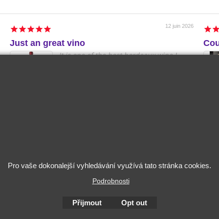
12 juin 2026
Just an great vino
Cou
It is one of the best bordeaux wine I
know. At least for me 😉
Anonymous
2022 Les Hautes
2023 
Cimes Puisseguin
Grand 
Saint-Emilion
Grande
Capita
Pro vaše dokonalejší vyhledávání využívá tato stránka cookies.
Podrobnosti
Přijmout
Opt out