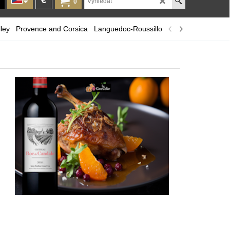
0
ley
Provence and Corsica
Languedoc-Roussillon
A selection of r