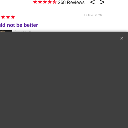
268
17 févr. 2026
ld not be better
e
Top �
Perfect customer service !!!
A++++++
Raymond W.
Corton
2018 Le Drago
Cru les
de Quintus Sai
s Lolières |
Emilon Grand 
in-Gagnerot