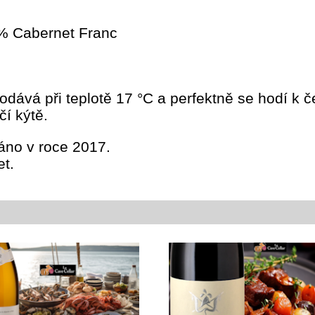
 % Cabernet Franc
 podává při teplotě 17 °C a perfektně se hodí
čí kýtě.
áno v roce 2017.
et.