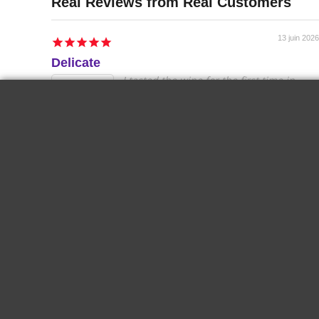
13 juin 2026
Delicate
I tasted the wine for the first time in
Paris. It is delicious, it goes well chilled
for a nice summer end. Very good.
KRYSTINA H.
2024 Biecher -
Hans Schaeffer
Gewurztraminer