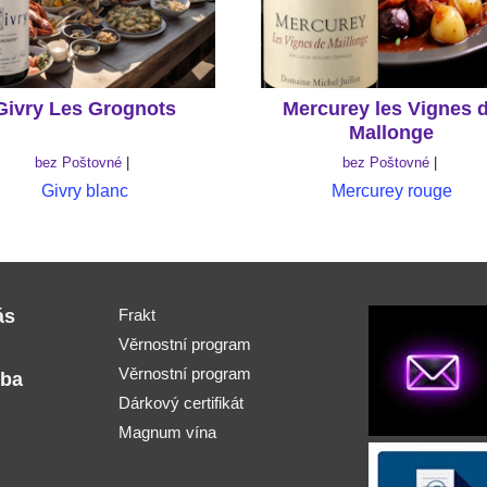
Givry Les Grognots
Mercurey les Vignes 
Mallonge
bez Poštovné
bez Poštovné
Givry blanc
Mercurey rouge
ás
Frakt
Věrnostní program
Věrnostní program
tba
Dárkový certifikát
Magnum vína