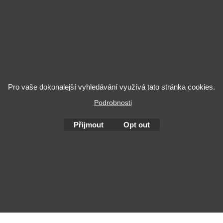
alcool est dangereux pour la santé. A consommer avec modérat
Pro vaše dokonalejší vyhledávání využívá tato stránka cookies.
Podrobnosti
To create online store
ShopFactory eCommerce
Přijmout
Opt out
software was used.