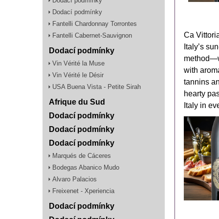
Dodací podmínky
Dodací podmínky
Fantelli Chardonnay Torrontes
Ca Vittor
Fantelli Cabernet-Sauvignon
Italy’s su
Dodací podmínky
method—whe
Vin Vérité la Muse
with aroma
Vin Vérité le Désir
tannins an
USA Buena Vista - Petite Sirah
hearty pas
Afrique du Sud
Italy in e
Dodací podmínky
Dodací podmínky
Dodací podmínky
Marqués de Cáceres
Bodegas Abanico Mudo
Alvaro Palacios
Freixenet - Xperiencia
Dodací podmínky