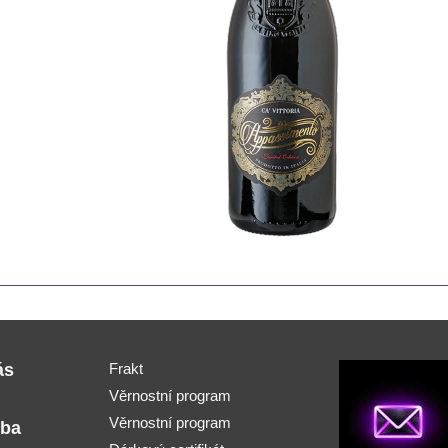
ás
Frakt
Věrnostní program
Věrnostní program
tba