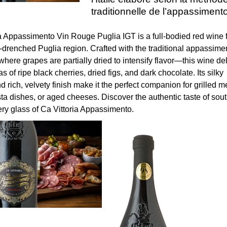
traditionnelle de l’appassimento
ia Appassimento Vin Rouge Puglia IGT is a full-bodied red wine 
n-drenched Puglia region. Crafted with the traditional appassime
re grapes are partially dried to intensify flavor—this wine del
s of ripe black cherries, dried figs, and dark chocolate. Its silky
d rich, velvety finish make it the perfect companion for grilled m
ta dishes, or aged cheeses. Discover the authentic taste of sou
very glass of Ca Vittoria Appassimento.