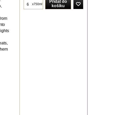
Přidat do
x750ml
.
košíku
from
nto
ights
eats,
thern