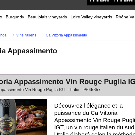
Přihlášení
Přihlášení
x
Burgundy
Beaujolais vineyards
Loire Valley vineyards
Rhône Val
nde
Vins Italiens
Ca Vittoria Appassimento
ria Appassimento
toria Appassimento Vin Rouge Puglia IGT
Appassimento Vin Rouge Puglia IGT - Italie
P645857
Découvrez l’élégance et la
puissance du Ca Vittoria
Appassimento Vin Rouge Pugl
IGT, un vin rouge italien du sud
l’Italie élaboré selon la méthod