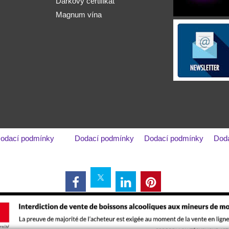
Dárkový certifikát
Magnum vína
odací podmínky
Dodací podmínky
Dodací podmínky
Dod