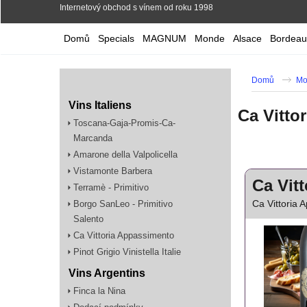
Internetový obchod s vínem od roku 1998
Domů
Specials
MAGNUM
Monde
Alsace
Bordeau
Domů
Mo
Vins Italiens
Ca Vitto
Toscana-Gaja-Promis-Ca-
Marcanda
Amarone della Valpolicella
Vistamonte Barbera
Ca Vit
Terramè - Primitivo
Ca Vittoria 
Borgo SanLeo - Primitivo
Salento
Ca Vittoria Appassimento
Pinot Grigio Vinistella Italie
Vins Argentins
Finca la Nina