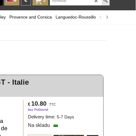
0
ley
Provence and Corsica
Languedoc-Roussillon
A selection of r
 - Italie
10.80
€
TTC
bez Poštovné
Delivery time:
5-7 Days
ia
Na skladu
 de
e