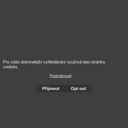
Pro vaše dokonalejší vyhledávání využívá tato stránka
cookies.
Podrobnosti
Přijmout
Opt out
L'alcool est dangereux pour la santé. A consommer avec
modération