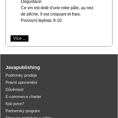
Degustace:
Ce vin est doté d'une robe pâle, au nez
de pêche. Il est croquant et frais.
Provozní teplota: 8-10
Více ...
Javapublishing
Podmínky prodeje
Právní upozornění
Důvěrnost
E-commerce charter
Kdo jsme?
Partnerský program
Slevy na roztočení a výhru