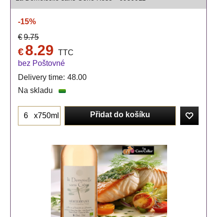
-15%
€
9.75
8.29
€
TTC
bez Poštovné
Delivery time:
48.00
Na skladu
Přidat do košíku
x750ml