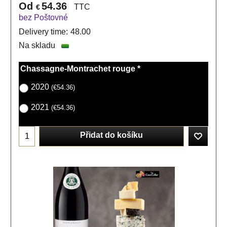
Od
54.36
TTC
€
bez Poštovné
Delivery time:
48.00
Na skladu
Chassagne-Montrachet rouge
*
2020
(
€54.36
)
2021
(
€54.36
)
Přidat do košíku