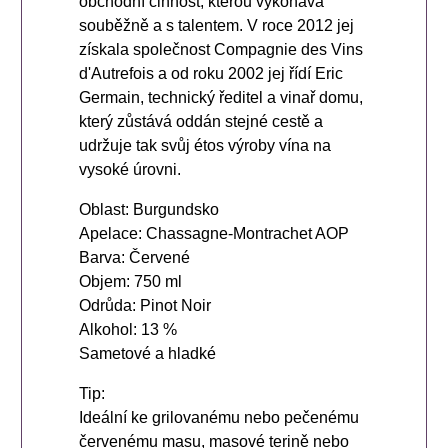
obchodní činnost, kterou vykonává
souběžně a s talentem. V roce 2012 jej
získala společnost Compagnie des Vins
d'Autrefois a od roku 2002 jej řídí Eric
Germain, technický ředitel a vinař domu,
který zůstává oddán stejné cestě a
udržuje tak svůj étos výroby vína na
vysoké úrovni.
Oblast: Burgundsko
Apelace: Chassagne-Montrachet AOP
Barva: Červené
Objem: 750 ml
Odrůda: Pinot Noir
Alkohol: 13 %
Sametové a hladké
Tip:
Ideální ke grilovanému nebo pečenému
červenému masu, masové terině nebo