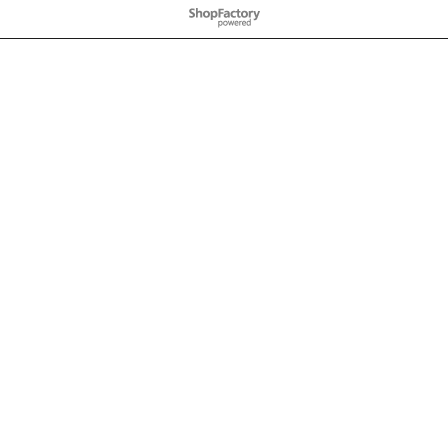
To create online store
ShopFactory eCommerce
software was used.