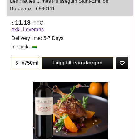
Les Hautes Cimes Puisseguin Saint-Emilion
Bordeaux
6990111
11.13
TTC
€
exkl. Leverans
Delivery time:
5-7 Days
In stock
Lägg till i varukorgen
x750ml