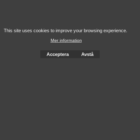
KRYSTINA H.
2024 Biecher -
2022 Les
Hans Schaeffer
Cimes Pu
Gewurztraminer
Saint-Emi
This site uses cookies to improve your browsing experience.
Mer information
Acceptera
Avstå
To create online store
ShopFactory eCommerce
software was used.