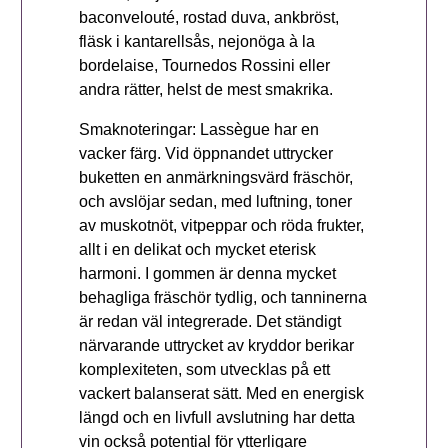
baconvelouté, rostad duva, ankbröst,
fläsk i kantarellsås, nejonöga à la
bordelaise, Tournedos Rossini eller
andra rätter, helst de mest smakrika.
Smaknoteringar: Lassègue har en
vacker färg. Vid öppnandet uttrycker
buketten en anmärkningsvärd fräschör,
och avslöjar sedan, med luftning, toner
av muskotnöt, vitpeppar och röda frukter,
allt i en delikat och mycket eterisk
harmoni. I gommen är denna mycket
behagliga fräschör tydlig, och tanninerna
är redan väl integrerade. Det ständigt
närvarande uttrycket av kryddor berikar
komplexiteten, som utvecklas på ett
vackert balanserat sätt. Med en energisk
längd och en livfull avslutning har detta
vin också potential för ytterligare