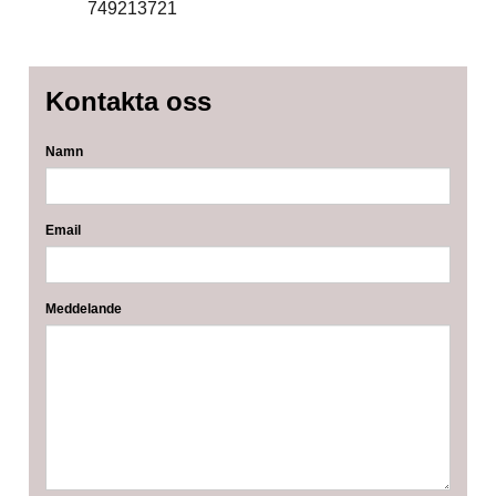
749213721
Kontakta oss
Namn
Email
Meddelande