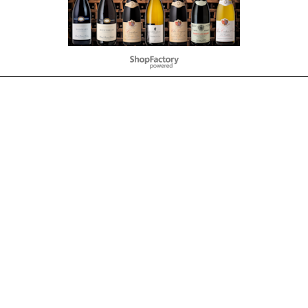
To create online store
ShopFactory eCommerce
software was used.