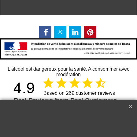
L'alcool est dangereux pour la santé. A consommer avec
modération
269
08 août 2026
Le Grand Cerf Vin Blanc Menetou-Salon AOP Val de Loire
Delic