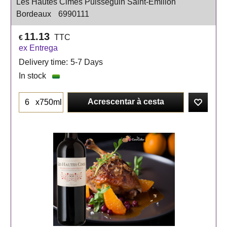
Les Hautes Cimes Puisseguin Saint-Emilion
Bordeaux
6990111
11.13
TTC
€
ex Entrega
Delivery time:
5-7 Days
In stock
Acrescentar à cesta
x750ml