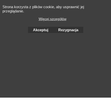
Strona korzysta z plików cookie, aby usprawnić jej
przeglądanie.
Więcej szcegółów
Akceptuj
Rezygnacja
To create online store
ShopFactory eCommerce
software was used.