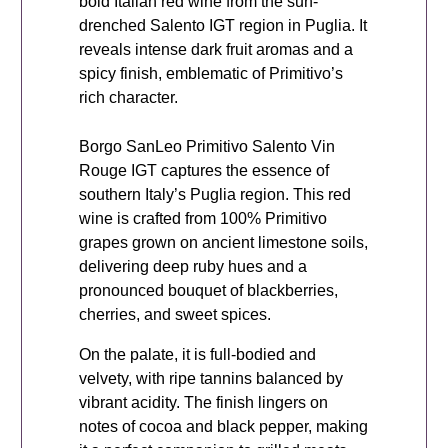
bold Italian red wine from the sun‐
drenched Salento IGT region in Puglia. It
reveals intense dark fruit aromas and a
spicy finish, emblematic of Primitivo’s
rich character.
Borgo SanLeo Primitivo Salento Vin
Rouge IGT captures the essence of
southern Italy’s Puglia region. This red
wine is crafted from 100% Primitivo
grapes grown on ancient limestone soils,
delivering deep ruby hues and a
pronounced bouquet of blackberries,
cherries, and sweet spices.
On the palate, it is full‐bodied and
velvety, with ripe tannins balanced by
vibrant acidity. The finish lingers on
notes of cocoa and black pepper, making