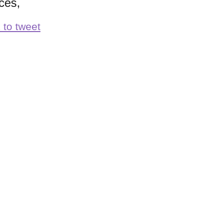
acés,
 to tweet