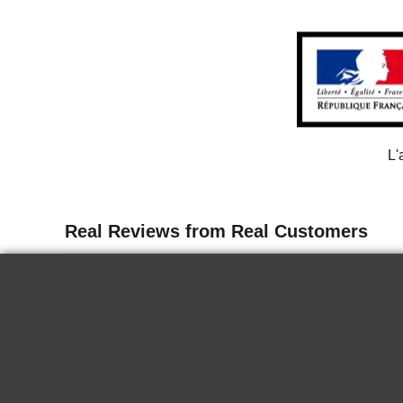
L'
13 juin 2026
Delicate
I tasted the wine for the first time in
Paris. It is delicious, it goes well chilled
for a nice summer end. Very good.
KRYSTINA H.