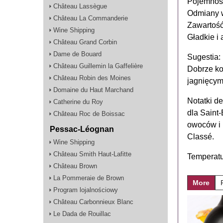
Pojemność
Château Lassègue
Odmiany w
Château La Commanderie
Zawartość
Wine Shipping
Gładkie i
Château Grand Corbin
Dame de Bouard
Sugestia:
Château Guillemin la Gaffelière
Dobrze ko
Château Robin des Moines
jagnięcym
Domaine du Haut Marchand
Notatki de
Catherine du Roy
dla Saint-
Château Roc de Boissac
owoców i 
Pessac-Léognan
Classé.
Wine Shipping
Château Smith Haut-Lafitte
Temperatu
Château Brown
La Pommeraie de Brown
More
Program lojalnościowy
Château Carbonnieux Blanc
Le Dada de Rouillac