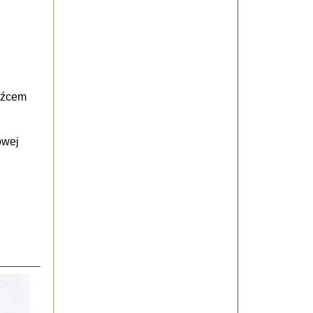
udźcem
owej