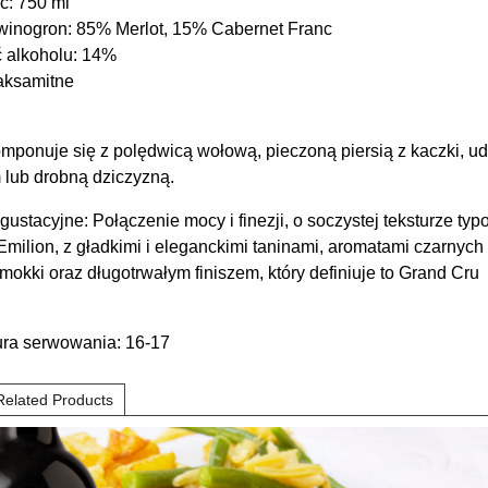
: 750 ml
inogron: 85% Merlot, 15% Cabernet Franc
 alkoholu: 14%
 aksamitne
mponuje się z polędwicą wołową, pieczoną piersią z kaczki, 
 lub drobną dziczyzną.
gustacyjne: Połączenie mocy i finezji, o soczystej teksturze typ
Emilion, z gładkimi i eleganckimi taninami, aromatami czarnych
mokki oraz długotrwałym finiszem, który definiuje to Grand Cru
ra serwowania: 16-17
Related Products