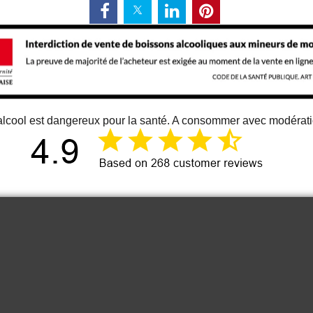
alcool est dangereux pour la santé. A consommer avec modérat
12 juin 2026
Just an great vino
Cou
It is one of the best bordeaux wine I
know. At least for me 😉
Anonymous