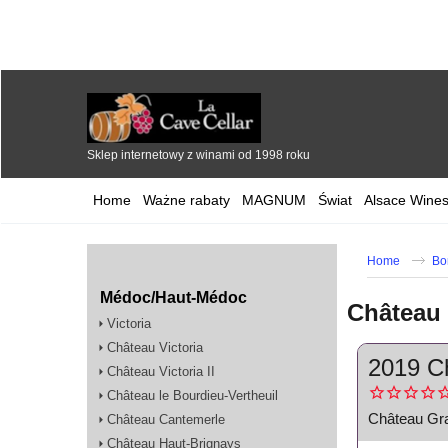
Sklep internetowy z winami od 1998 roku
Home
Ważne rabaty
MAGNUM
Świat
Alsace Wines
Home
Bo
Médoc/Haut-Médoc
Château 
Victoria
Château Victoria
2019 Ch
Château Victoria II
Château le Bourdieu-Vertheuil
Château Gra
Château Cantemerle
Château Haut-Brignays