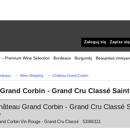
Zaloguj się
Zapisz się
 – Premium Wine Selection
Bordeaux
Burgundy
Beaujolais vineyar
rdeaux
Wine Shipping
Château Grand Corbin
Grand Corbin - Grand Cru Classé Sain
âteau Grand Corbin - Grand Cru Classé S
nd Corbin Vin Rouge - Grand Cru Classé
53360111