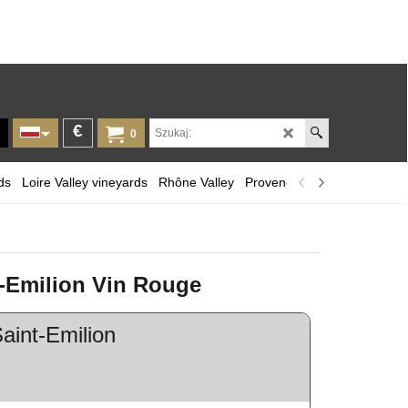
€
0
ds
Loire Valley vineyards
Rhône Valley
Provence and Corsica
Lan
t-Emilion Vin Rouge
aint-Emilion