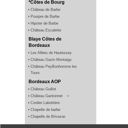
*Côtes de Bourg
Château de Barbe
Pourpre de Barbe
Hipster de Barbe
Château Escalette
Blaye Côtes de
Bordeaux
Les Allées de Hautessey
Château Gazin Montaigu
Château PeyBonhomme les
Tours
Bordeaux AOP
Château Guillot
Château Gantonnet
Cordier Labottière
Chapelle de barbe
Chapelle de Brivazac