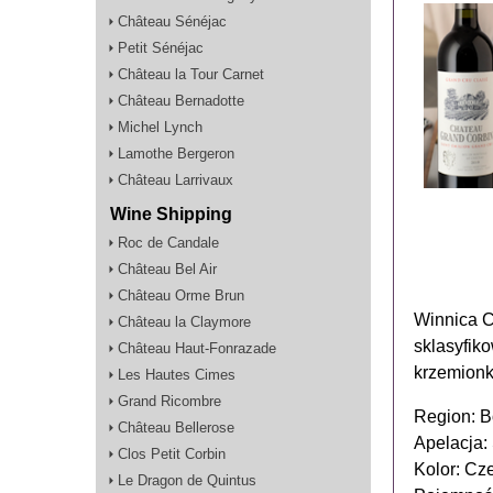
Château Sénéjac
Petit Sénéjac
Château la Tour Carnet
Château Bernadotte
Michel Lynch
Lamothe Bergeron
Château Larrivaux
Wine Shipping
Roc de Candale
Château Bel Air
Château Orme Brun
Winnica C
Château la Claymore
sklasyfik
Château Haut-Fonrazade
krzemionko
Les Hautes Cimes
Grand Ricombre
Region: 
Château Bellerose
Apelacja:
Clos Petit Corbin
Kolor: Cz
Le Dragon de Quintus