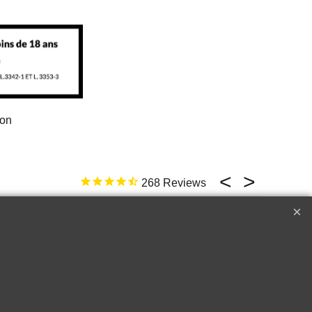
ion
268
17 févr. 2026
ld not be better
e
Top �
Perfect customer service !!!
A++++++
Raymond W.