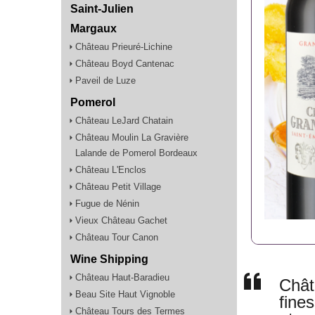
Saint-Julien
Margaux
Château Prieuré-Lichine
Château Boyd Cantenac
Paveil de Luze
Pomerol
Château LeJard Chatain
Château Moulin La Gravière
Lalande de Pomerol Bordeaux
Château L'Enclos
Château Petit Village
Fugue de Nénin
Vieux Château Gachet
Château Tour Canon
Wine Shipping
Château Haut-Baradieu
Chât
Beau Site Haut Vignoble
fine
Château Tours des Termes