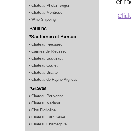
et r
Château Phélan-Ségur
Château Montrose
Click
Wine Shipping
Pauillac
*Sauternes et Barsac
Château Rieussec
Carmes de Rieussec
Château Suduiraut
Château Coutet
Château Briatte
Château de Rayne Vigneau
*Graves
Château Pouyanne
Château Maderot
Clos Floridène
Château Haut Selve
Château Chantegrive