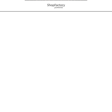
Webwinkel gemaakt met
ShopFactory webwinkel
software.