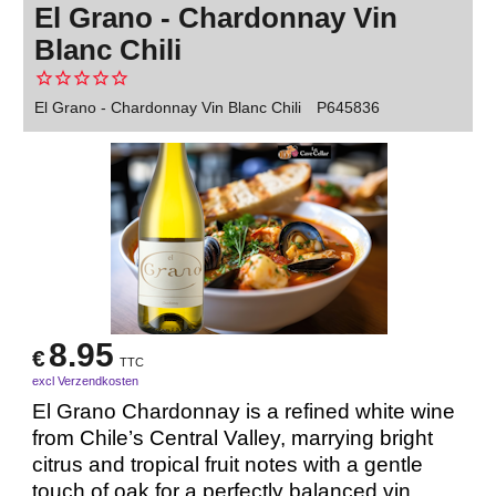
El Grano - Chardonnay Vin
Blanc Chili
El Grano - Chardonnay Vin Blanc Chili
P645836
8.95
€
TTC
excl Verzendkosten
El Grano Chardonnay is a refined white wine
from Chile’s Central Valley, marrying bright
citrus and tropical fruit notes with a gentle
touch of oak for a perfectly balanced vin