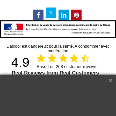
L'alcool est dangereux pour la santé. A consommer avec
modération
268
13 juin 2026
Delicate
Just 
I tasted the wine for the first time
in Paris. It is delicious, it goes