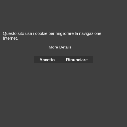
well chilled for a nice summer
end. Very good.
KRYSTINA H.
2024 Biecher -
2022 Les
Hans Schaeffer
Cimes Pu
Gewurztraminer
Saint-Emi
Questo sito usa i cookie per migliorare la navigazione
Internet.
More Details
Accetto
Rinunciare
Negozio Internet creati
con il eCommerce
software ShopFactory