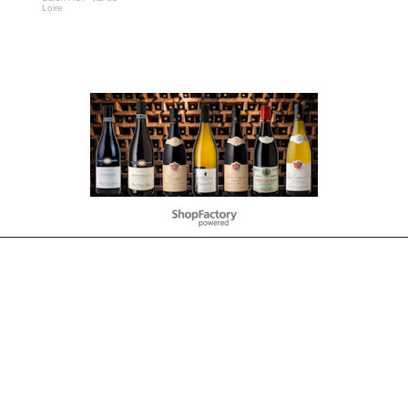
Loire
Negozio Internet creati
con il eCommerce
software ShopFactory