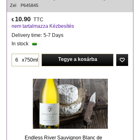
Zél
P645845
10.90
TTC
€
nem tartalmazza Kézbesítés
Delivery time:
5-7 Days
In stock
Tegye a kosárba
x750ml
Endless River Sauvignon Blanc de