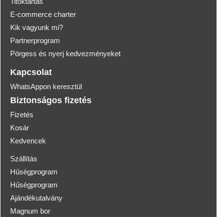
Titoktartás
E-commerce charter
Kik vagyunk mi?
Partnerprogram
Pörgess és nyerj kedvezményeket
Kapcsolat
WhatsAppon keresztül
Biztonságos fizetés
Fizetés
Kosár
Kedvencek
Szállítás
Hűségprogram
Hűségprogram
Ajándékutalvány
Magnum bor