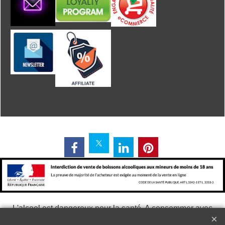
L'alcool est dangereux pour la santé. A consommer avec
modération