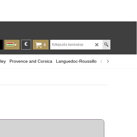
€
0
ley
Provence and Corsica
Languedoc-Roussillon
A selection of r