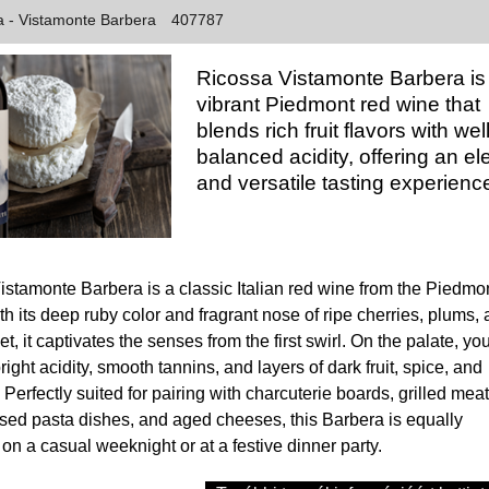
sa - Vistamonte Barbera
407787
Ricossa Vistamonte Barbera is
vibrant Piedmont red wine that
blends rich fruit flavors with well
balanced acidity, offering an el
and versatile tasting experienc
stamonte Barbera is a classic Italian red wine from the Piedmo
th its deep ruby color and fragrant nose of ripe cherries, plums,
let, it captivates the senses from the first swirl. On the palate, you
right acidity, smooth tannins, and layers of dark fruit, spice, and
. Perfectly suited for pairing with charcuterie boards, grilled meat
sed pasta dishes, and aged cheeses, this Barbera is equally
on a casual weeknight or at a festive dinner party.