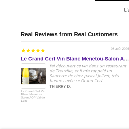
L'
08 août 2026
Le Grand Cerf Vin Blanc Menetou-Salon AOP Val de Loire
J’ai découvert ce vin dans un restaurant
de Trouville, et il m’a rappelé un
Sancerre de chez pascal Jolivet, très
bonne cuvée ce Grand Cerf
THIERRY D.
Le Grand Cerf Vin
Blanc Menetou-
Salon AOP Val de
Loire