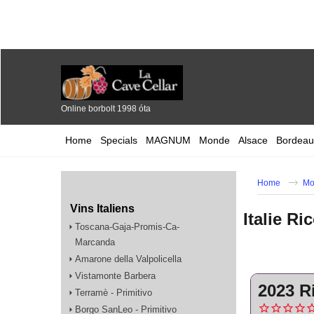
Online borbolt 1998 óta
Home
Specials
MAGNUM
Monde
Alsace
Bordeau
Home
Mo
Vins Italiens
Italie R
Toscana-Gaja-Promis-Ca-
Marcanda
Amarone della Valpolicella
Vistamonte Barbera
2023 R
Terramè - Primitivo
Borgo SanLeo - Primitivo