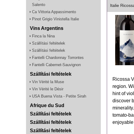
Salento
Italie Ricos
Ca Vittoria Appassimento
Pinot Grigio Vinistella Italie
Vins Argentins
Finca la Nina
Szállítási feltételek
Szállítási feltételek
Fantelli Chardonnay Torrontes
Fantelli Cabernet-Sauvignon
Szállítási feltételek
Ricossa Vi
Vin Vérité la Muse
region. Wi
Vin Vérité le Désir
hint of vio
USA Buena Vista - Petite Sirah
discover b
Afrique du Sud
minerality
Szállítási feltételek
tomato-ba
Szállítási feltételek
enjoyable 
Szállítási feltételek