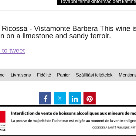
További termékinformációért kattint
ie Ricossa - Vistamonte Barbera This wine 
on on a limestone and sandy terroir.
 to tweet
une
Livraisons
Fidèlité
Panier
Szállítási feltételek
Mention