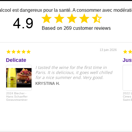
alcool est dangereux pour la santé. A consommer avec modérat
13 juin 2026
Delicate
Jus
I tasted the wine for the first time in
Paris. It is delicious, it goes well chilled
for a nice summer end. Very good.
KRYSTINA H.
2024 Biecher -
2022 
Hans Schaeffer
Cimes 
Gewurztraminer
Saint-