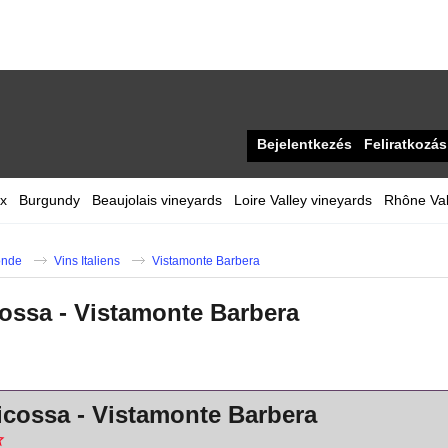
Bejelentkezés
Feliratkozás
x
Burgundy
Beaujolais vineyards
Loire Valley vineyards
Rhône Val
nde
Vins Italiens
Vistamonte Barbera
icossa - Vistamonte Barbera
icossa - Vistamonte Barbera