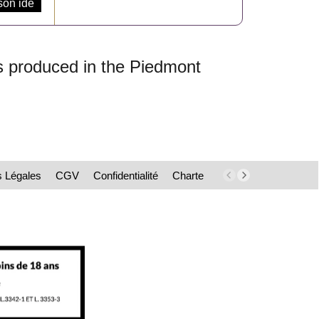
son ide
is produced in the Piedmont
s Légales
CGV
Confidentialité
Charte
NewsLetter
Paieme