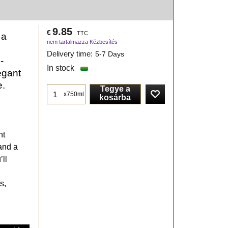
9.85
€
TTC
 a
nem tartalmazza Kézbesítés
Delivery time:
5-7 Days
-
In stock
egant
e.
Tegye a
x750ml
kosárba
nt
 and a
’ll
s,