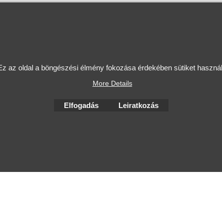
Ez az oldal a böngészési élmény fokozása érdekében sütiket használ
To create online store
ShopFactory eCommerce
More Details
software was used.
Elfogadás
Leiratkozás