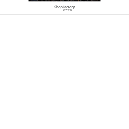
To create online store
ShopFactory eCommerce
software was used.