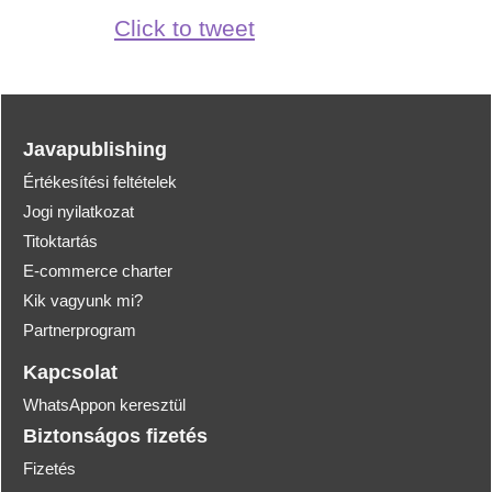
Click to tweet
Javapublishing
Értékesítési feltételek
Jogi nyilatkozat
Titoktartás
E-commerce charter
Kik vagyunk mi?
Partnerprogram
Kapcsolat
WhatsAppon keresztül
Biztonságos fizetés
Fizetés