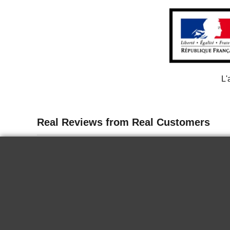
L'
13 juin 2026
Delicate
I tasted the wine for the first time in
Paris. It is delicious, it goes well chilled
for a nice summer end. Very good.
KRYSTINA H.
2024 Biecher -
Hans Schaeffer