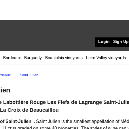
Login
Sign Up
Bordeaux
Burgundy
Beaujolais vineyards
Loire Valley vineyards
rdeaux
Saint Julien
lien
e Labottière Rouge Les Fiefs de Lagrange Saint-Juli
La Croix de Beaucaillou
of Saint-Julien
: . Saint Julien is the smallest appellation of Mé
 11 crus graded on some 40 properties. The styles of wine can va