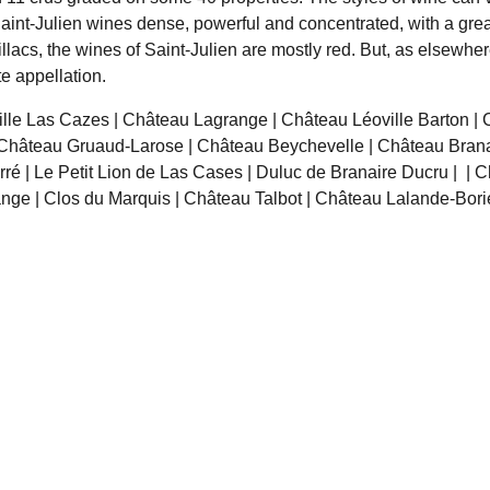
aint-Julien wines dense, powerful and concentrated, with a gre
illacs, the wines of Saint-Julien are mostly red. But, as elsewhe
e appellation.
lle Las Cazes | Château Lagrange | Château Léoville Barton |
 Château Gruaud-Larose | Château Beychevelle | Château Brana
rré | Le Petit Lion de Las Cases | Duluc de Branaire Ducru | | 
ange | Clos du Marquis | Château Talbot | Château Lalande-Bor