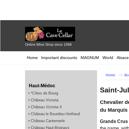
Online Wine Shop since 1998
Home
Important discounts
MAGNUM
World
Alsace
Home
Bo
Haut-Médoc
Saint-Ju
*Côtes de Bourg
Château Victoria
Chevalier d
Château Victoria II
du Marquis 
Château le Bourdieu-Vertheuil
Château Cantemerle
Grands Crus 
Château Haut-Brignays
the name, with