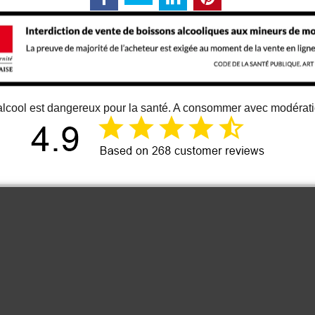
alcool est dangereux pour la santé. A consommer avec modérat
12 juin 2026
Just an great vino
Cou
It is one of the best bordeaux wine I
know. At least for me 😉
Anonymous
2022 Les Hautes
2023 
Cimes Puisseguin
Grand 