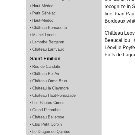
Haut-Médoc
recognize in S
Petit Sénéjac
finer than Pau
Haut-Médoc
Bordeaux whit
Château Bernadotte
Château Léovi
Michel Lynch
Beaucaillou |
Lamothe Bergeron
Léoville Poyfe
Château Larrivaux
Fiefs de Lagr
Saint-Emilion
Roc de Candale
Château Bel Air
Château Orme Brun
Château la Claymore
Château Haut-Fonrazade
Les Hautes Cimes
Grand Ricombre
Château Bellerose
Clos Petit Corbin
Le Dragon de Quintus