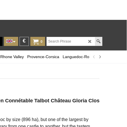
€
0
Rhone Valley
Provence-Corsica
Languedoc-Roussillon
Champagn
en Connétable Talbot Château Gloria Clos
doc by size (896 ha), but one of the largest by
ry from one castle to another, but the tasters