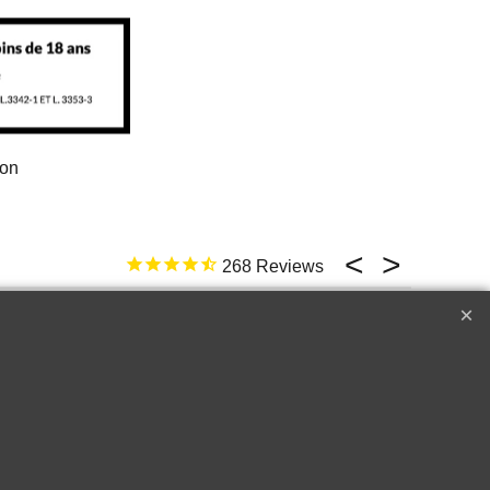
ion
268
17 févr. 2026
ld not be better
e
Top �
Perfect customer service !!!
A++++++
Raymond W.
Corton
2018 Le Drago
Cru les
de Quintus Sai