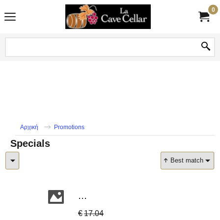
0
Αρχική
Promotions
Specials
Best match
...
€
17.04