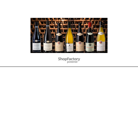
To create online store
ShopFactory eCommerce
software was used.