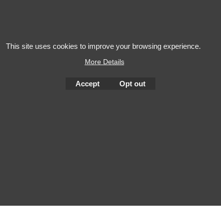
Salon AOP Val de
Gewurztr
Loire
This site uses cookies to improve your browsing experience.
More Details
Accept
Opt out
To create online store
ShopFactory eCommerce
software was used.