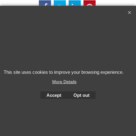
L'alcool est dangereux pour la santé. A consommer avec
modération
This site uses cookies to improve your browsing experience.
More Details
Accept
Opt out
To create online store
ShopFactory eCommerce
software was used.