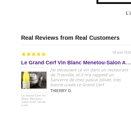
L'
08 août 2026
Le Grand Cerf Vin Blanc Menetou-Salon AOP Val de Loire
J’ai découvert ce vin dans un restaurant
de Trouville, et il m’a rappelé un
Sancerre de chez pascal Jolivet, très
bonne cuvée ce Grand Cerf
THIERRY D.
Le Grand Cerf Vin
Blanc Menetou-
Salon AOP Val de
Loire