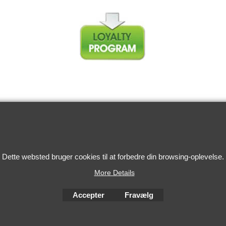
To create online store
Dette websted bruger cookies til at forbedre din browsing-oplevelse.
ShopFactory eCommerce
software was used.
More Details
Accepter
Fravælg