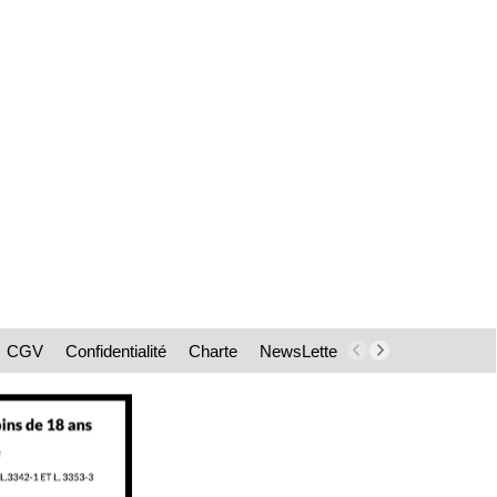
CGV
Confidentialité
Charte
NewsLetter
Paiements
Chè