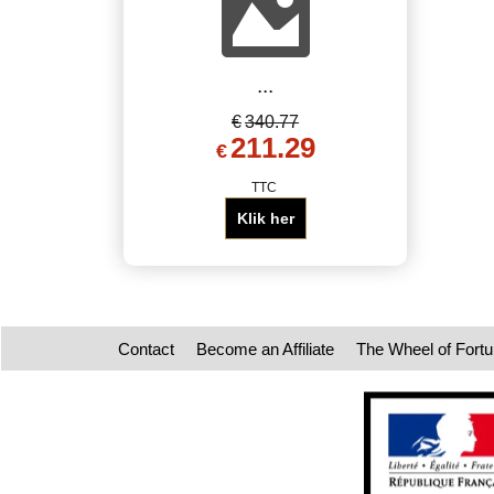
...
€
340.77
211.29
€
TTC
Klik her
Contact
Become an Affiliate
The Wheel of Fort