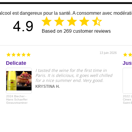
alcool est dangereux pour la santé. A consommer avec modérat
13 juin 2026
Delicate
Jus
I tasted the wine for the first time in
Paris. It is delicious, it goes well chilled
for a nice summer end. Very good.
KRYSTINA H.
2024 Biecher -
2022 
Hans Schaeffer
Cimes 
Gewurztraminer
Saint-