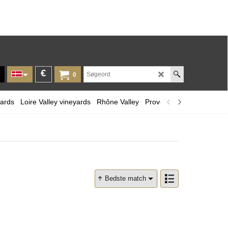
€
0
yards
Loire Valley vineyards
Rhône Valley
Provence and Corsica
L
Bedste match