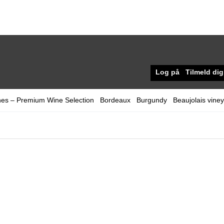
Log på
Tilmeld dig
nes – Premium Wine Selection
Bordeaux
Burgundy
Beaujolais vine