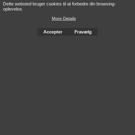
Dette websted bruger cookies til at forbedre din browsing-
oplevelse.
More Details
Accepter
Fravælg
To create online store
ShopFactory eCommerce
software was used.