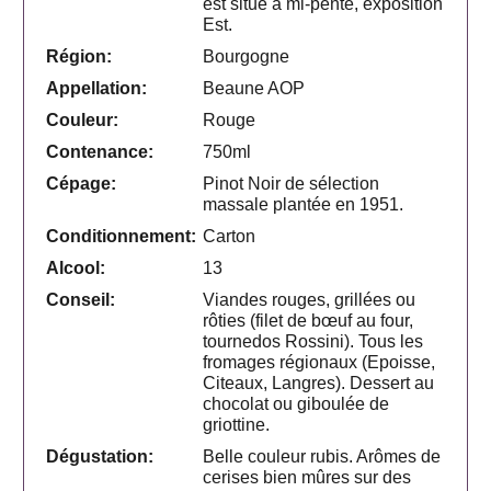
est situé à mi-pente, exposition
Est.
Région:
Bourgogne
Appellation:
Beaune AOP
Couleur:
Rouge
Contenance:
750ml
Cépage:
Pinot Noir de sélection
massale plantée en 1951.
Conditionnement:
Carton
Alcool:
13
Conseil:
Viandes rouges, grillées ou
rôties (filet de bœuf au four,
tournedos Rossini). Tous les
fromages régionaux (Epoisse,
Citeaux, Langres). Dessert au
chocolat ou giboulée de
griottine.
Dégustation:
Belle couleur rubis. Arômes de
cerises bien mûres sur des