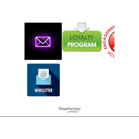
To create online store
ShopFactory eCommerce
software was used.