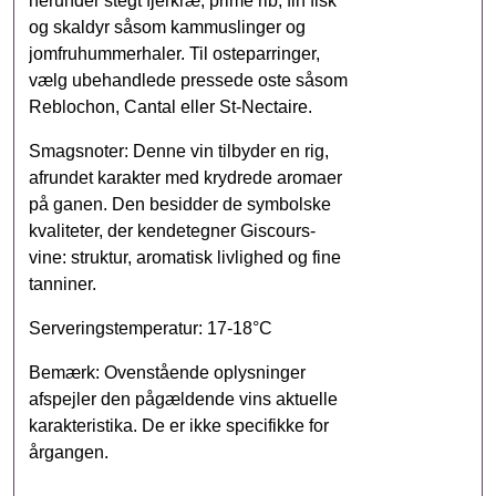
herunder stegt fjerkræ, prime rib, fin fisk
og skaldyr såsom kammuslinger og
jomfruhummerhaler. Til osteparringer,
vælg ubehandlede pressede oste såsom
Reblochon, Cantal eller St-Nectaire.
Smagsnoter: Denne vin tilbyder en rig,
afrundet karakter med krydrede aromaer
på ganen. Den besidder de symbolske
kvaliteter, der kendetegner Giscours-
vine: struktur, aromatisk livlighed og fine
tanniner.
Serveringstemperatur: 17-18°C
Bemærk: Ovenstående oplysninger
afspejler den pågældende vins aktuelle
karakteristika. De er ikke specifikke for
årgangen.