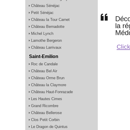
Château Sénéjac
Petit Sénéjac
Déco
Château la Tour Carnet
la r
Château Bernadotte
Méd
Michel Lynch
Lamothe Bergeron
Click
Château Larrivaux
Saint-Emilion
Roc de Candale
Château Bel Air
Château Orme Brun
Château la Claymore
Château Haut-Fonrazade
Les Hautes Cimes
Grand Ricombre
Château Bellerose
Clos Petit Corbin
Le Dragon de Quintus