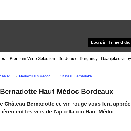
Log på
Tilmeld dig
nes – Premium Wine Selection
Bordeaux
Burgundy
Beaujolais vine
deaux
Médoc/Haut-Médoc
Château Bernadotte
 Bernadotte Haut-Médoc Bordeaux
e Château Bernadotte ce vin rouge vous fera appréci
ulièrement les vins de l'appellation Haut Médoc