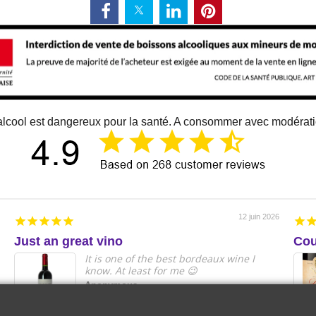
alcool est dangereux pour la santé. A consommer avec modérat
12 juin 2026
Just an great vino
Cou
It is one of the best bordeaux wine I
know. At least for me 😉
Anonymous