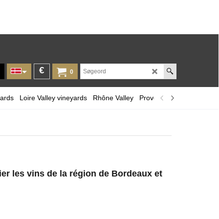
€
0
yards
Loire Valley vineyards
Rhône Valley
Provence and Corsica
L
er les vins de la région de Bordeaux et