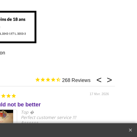
ion
268
17 févr. 2026
ld not be better
e
Top �
Perfect customer service !!!
A++++++
Raymond W.