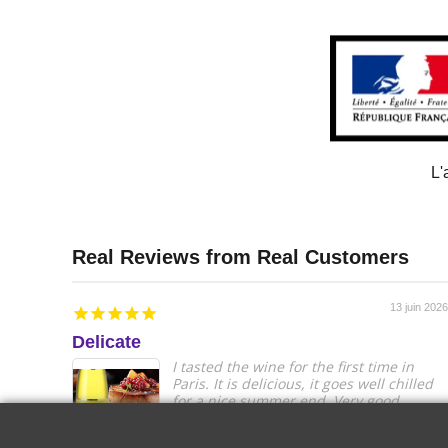
L'
13 juin 2026
Delicate
I tasted the wine for the first time in
Paris. It is delicious, it goes well chilled
for a nice summer end. Very good.
KRYSTINA H.