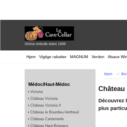
Online vinbutik siden 1998
Hjem
Vigtige rabatter
MAGNUM
Verden
Alsace Wi
Hjem
Bor
Médoc/Haut-Médoc
Château
Victoria
Château Victoria
Découvrez l
Château Victoria II
plus partic
Château le Bourdieu-Vertheuil
Château Cantemerle
Château Haut-Brignays