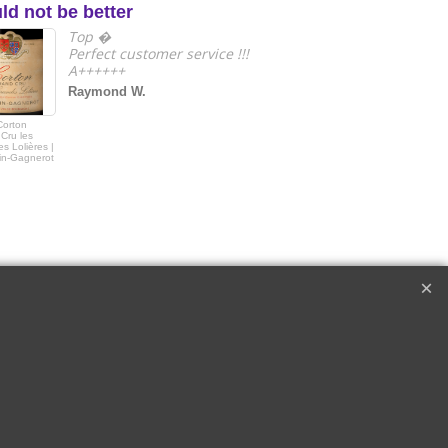
ld not be better
e
Top �
Perfect customer service !!!
A++++++
Raymond W.
Corton
2018 Le Drago
Cru les
de Quintus Sai
s Lolières |
Emilon Grand 
in-Gagnerot