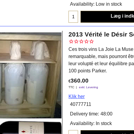
Availability
: Low in stock
Læg i ind
2013 Vérité le Désir 
Ces trois vins La Joie La Muse
remarquable, mais pourront êt
leur volupté et leur équilibre pa
100 points Parker.
360.00
€
TTC
exkl. Levering
Klik her
40777711
Delivery time:
48:00
Availability
: In stock