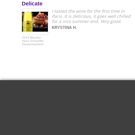
Delicate
I tasted the wine for the first time in
Paris. It is delicious, it goes well chilled
for a nice summer end. Very good.
KRYSTINA H.
2024 Biecher -
Hans Schaeffer
Gewurztraminer