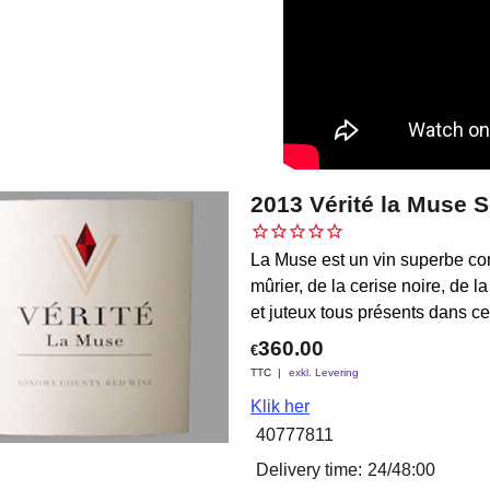
2013 Vérité la Muse 
La Muse est un vin superbe co
mûrier, de la cerise noire, de la
et juteux tous présents dans c
360.00
€
TTC
exkl. Levering
Klik her
40777811
Delivery time:
24/48:00