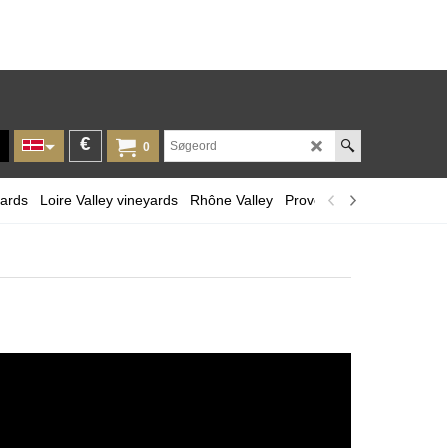
€
0
yards
Loire Valley vineyards
Rhône Valley
Provence and Corsica
L