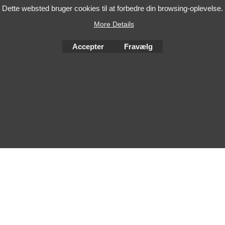
Dette websted bruger cookies til at forbedre din browsing-oplevelse.
More Details
Accepter
Fravælg
To create online store
ShopFactory eCommerce
software was used.