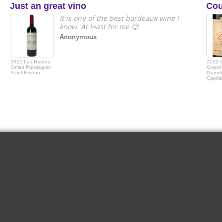
Just an great vino
Cou
It is one of the best bordeaux wine I
know. At least for me 😉
Anonymous
2022 Les Hautes
2023 
Cimes Puisseguin
Grand 
Saint-Emilion
Grande
Capita