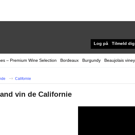
Log på
Tilmeld dig
nes – Premium Wine Selection
Bordeaux
Burgundy
Beaujolais vine
nde
Californie
rand vin de Californie