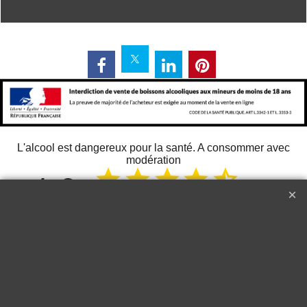
L'alcool est dangereux pour la santé. A consommer avec
modération
268
13 juin 2026
Delicate
Just 