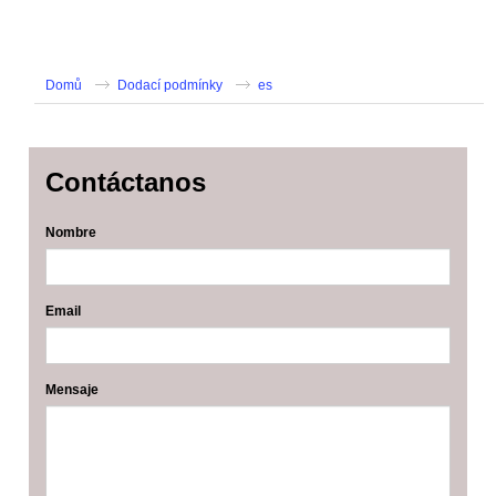
Domů
Dodací podmínky
es
Contáctanos
Nombre
Email
Mensaje