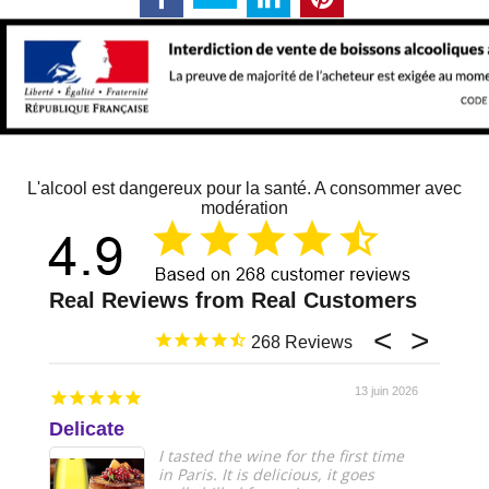
L'alcool est dangereux pour la santé. A consommer avec
modération
268
13 juin 2026
Delicate
Just 
I tasted the wine for the first time
in Paris. It is delicious, it goes