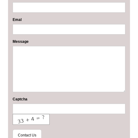
Emal
Message
Captcha
Contact Us