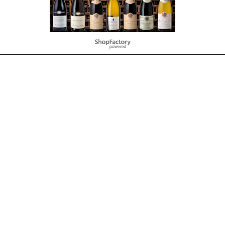
To create online store
ShopFactory eCommerce
software was used.