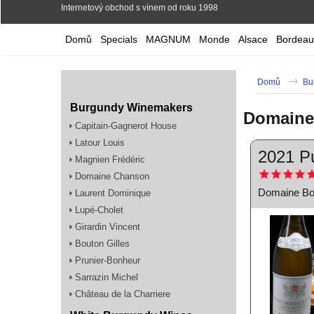
Internetový obchod s vínem od roku 1998
Domů
Specials
MAGNUM
Monde
Alsace
Bordeau
Domů
Bu
Burgundy Winemakers
Domaine 
Capitain-Gagnerot House
Latour Louis
2021 Pu
Magnien Frédéric
Domaine Chanson
Domaine Bou
Laurent Dominique
Lupé-Cholet
Girardin Vincent
Bouton Gilles
Prunier-Bonheur
Sarrazin Michel
Château de la Charriere