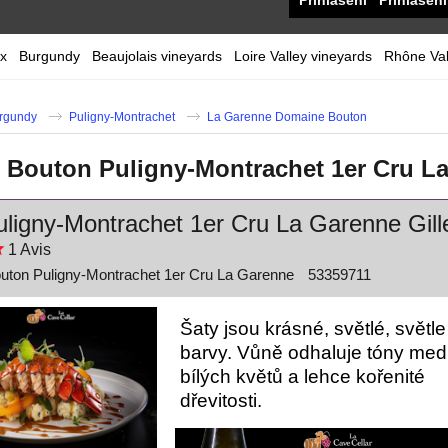
Přihlášení
Přihlášení
x
Burgundy
Beaujolais vineyards
Loire Valley vineyards
Rhône Val
rgundy
Puligny-Montrachet
La Garenne Domaine Bouton
Bouton Puligny-Montrachet 1er Cru L
ligny-Montrachet 1er Cru La Garenne Gill
1
Avis
ton Puligny-Montrachet 1er Cru La Garenne
53359711
Šaty jsou krásné, světlé, světle
barvy. Vůně odhaluje tóny med
bílých květů a lehce kořenité
dřevitosti.