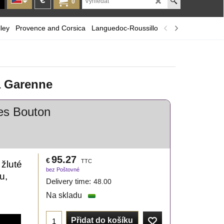
0
ley
Provence and Corsica
Languedoc-Roussillon
A selection of r
a Garenne
es Bouton
95.27
€
TTC
 žluté
bez Poštovné
u,
Delivery time:
48.00
Na skladu
Přidat do košíku