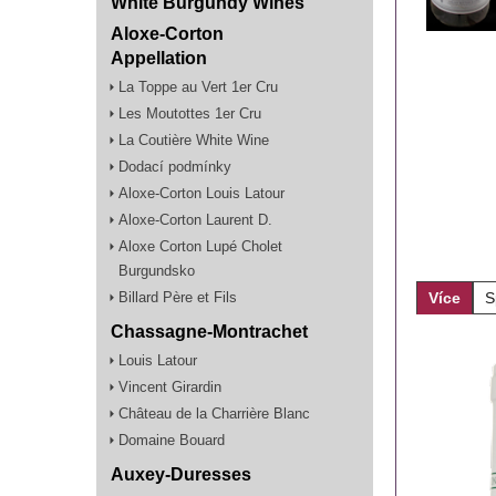
White Burgundy Wines
Aloxe-Corton
Appellation
La Toppe au Vert 1er Cru
Les Moutottes 1er Cru
La Coutière White Wine
Dodací podmínky
Aloxe-Corton Louis Latour
Aloxe-Corton Laurent D.
Aloxe Corton Lupé Cholet
Burgundsko
Více
S
Billard Père et Fils
Chassagne-Montrachet
Louis Latour
Vincent Girardin
Château de la Charrière Blanc
Domaine Bouard
Auxey-Duresses