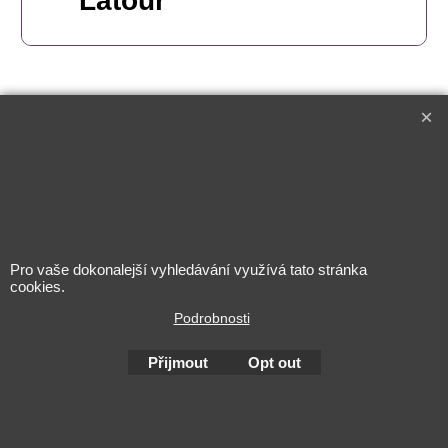
Latour
L'alcool est dangereux pour la santé. A consommer avec
Pro vaše dokonalejší vyhledávání využívá tato stránka
modération
cookies.
Podrobnosti
Přijmout
Opt out
To create online store