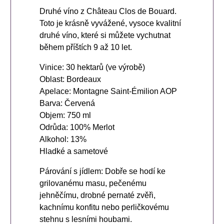
Druhé víno z Château Clos de Bouard.
Toto je krásně vyvážené, vysoce kvalitní
druhé víno, které si můžete vychutnat
během příštích 9 až 10 let.
Vinice: 30 hektarů (ve výrobě)
Oblast: Bordeaux
Apelace: Montagne Saint-Émilion AOP
Barva: Červená
Objem: 750 ml
Odrůda: 100% Merlot
Alkohol: 13%
Hladké a sametové
Párování s jídlem: Dobře se hodí ke
grilovanému masu, pečenému
jehněčímu, drobné pernaté zvěři,
kachnímu konfitu nebo perličkovému
stehnu s lesními houbami.