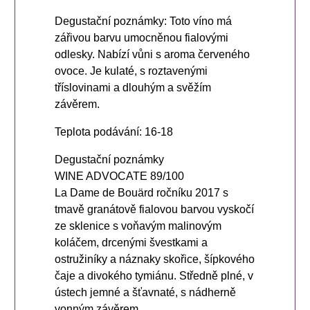
Degustační poznámky: Toto víno má
zářivou barvu umocněnou fialovými
odlesky. Nabízí vůni s aroma červeného
ovoce. Je kulaté, s roztavenými
tříslovinami a dlouhým a svěžím
závěrem.
Teplota podávání: 16-18
Degustační poznámky
WINE ADVOCATE 89/100
La Dame de Bouärd ročníku 2017 s
tmavě granátově fialovou barvou vyskočí
ze sklenice s voňavým malinovým
koláčem, drcenými švestkami a
ostružiníky a náznaky skořice, šípkového
čaje a divokého tymiánu. Středně plné, v
ústech jemné a šťavnaté, s nádherně
vonným závěrem.