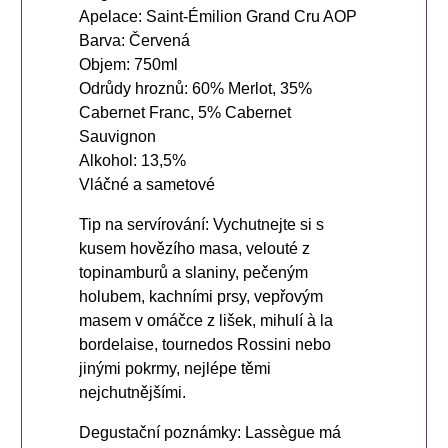
Apelace: Saint-Émilion Grand Cru AOP
Barva: Červená
Objem: 750ml
Odrůdy hroznů: 60% Merlot, 35%
Cabernet Franc, 5% Cabernet
Sauvignon
Alkohol: 13,5%
Vláčné a sametové
Tip na servírování: Vychutnejte si s
kusem hovězího masa, velouté z
topinamburů a slaniny, pečeným
holubem, kachními prsy, vepřovým
masem v omáčce z lišek, mihulí à la
bordelaise, tournedos Rossini nebo
jinými pokrmy, nejlépe těmi
nejchutnějšími.
Degustační poznámky: Lassègue má