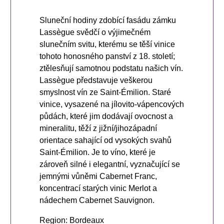
Sluneční hodiny zdobící fasádu zámku
Lassègue svědčí o výjimečném
slunečním svitu, kterému se těší vinice
tohoto honosného panství z 18. století;
ztělesňují samotnou podstatu našich vín.
Lassègue představuje veškerou
smyslnost vín ze Saint-Émilion. Staré
vinice, vysazené na jílovito-vápencových
půdách, které jim dodávají ovocnost a
mineralitu, těží z jižní/jihozápadní
orientace sahající od vysokých svahů
Saint-Émilion. Je to víno, které je
zároveň silné i elegantní, vyznačující se
jemnými vůněmi Cabernet Franc,
koncentrací starých vinic Merlot a
nádechem Cabernet Sauvignon.
Region: Bordeaux