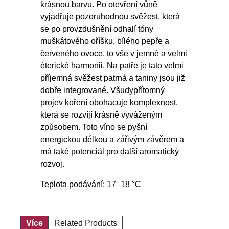
krásnou barvu. Po otevření vůně
vyjadřuje pozoruhodnou svěžest, která
se po provzdušnění odhalí tóny
muškátového oříšku, bílého pepře a
červeného ovoce, to vše v jemné a velmi
éterické harmonii. Na patře je tato velmi
příjemná svěžest patrná a taniny jsou již
dobře integrované. Všudypřítomný
projev koření obohacuje komplexnost,
která se rozvíjí krásně vyváženým
způsobem. Toto víno se pyšní
energickou délkou a zářivým závěrem a
má také potenciál pro další aromatický
rozvoj.
Teplota podávání: 17–18 °C
Více
Related Products