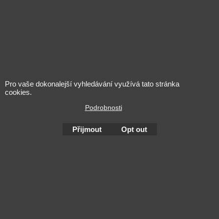
Pro vaše dokonalejší vyhledávání využívá tato stránka
cookies.
Podrobnosti
L'alcool est dangereux pour la santé. A consommer avec
modération
Přijmout
Opt out
To create online store
ShopFactory eCommerce
software was used.