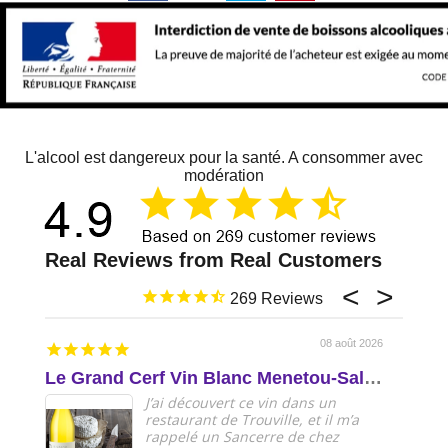
L'alcool est dangereux pour la santé. A consommer avec
modération
269
08 août 2026
Le Grand Cerf Vin Blanc Menetou-Salon AOP Val de Loire
Delic
J’ai découvert ce vin dans un
restaurant de Trouville, et il m’a
rappelé un Sancerre de chez