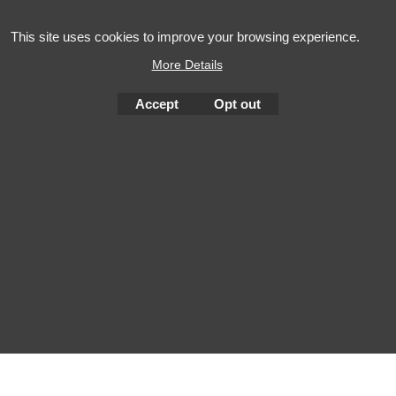
This site uses cookies to improve your browsing experience.
More Details
Accept
Opt out
To create online store
ShopFactory eCommerce
software was used.