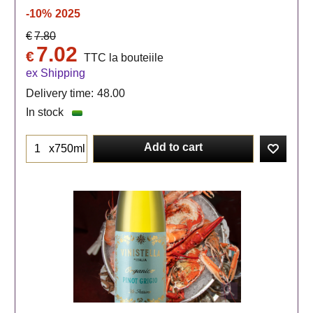
-10%
2025
€
7.80
7.02
€
TTC la bouteiile
ex Shipping
Delivery time:
48.00
In stock
Add to cart
x750ml