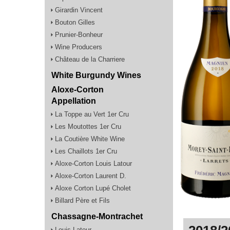
Girardin Vincent
Bouton Gilles
Prunier-Bonheur
Wine Producers
Château de la Charriere
White Burgundy Wines
Aloxe-Corton
Appellation
La Toppe au Vert 1er Cru
Les Moutottes 1er Cru
La Coutière White Wine
Les Chaillots 1er Cru
Aloxe-Corton Louis Latour
Aloxe-Corton Laurent D.
Aloxe Corton Lupé Cholet
Billard Père et Fils
Chassagne-Montrachet
Louis Latour