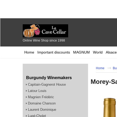
Online Wine Shop since 1998
Home
Important discounts
MAGNUM
World
Alsace
Home
Bu
Burgundy Winemakers
Morey-Sa
Capitain-Gagnerot House
Latour Louis
Magnien Frédéric
Domaine Chanson
Laurent Dominique
Lupé-Cholet