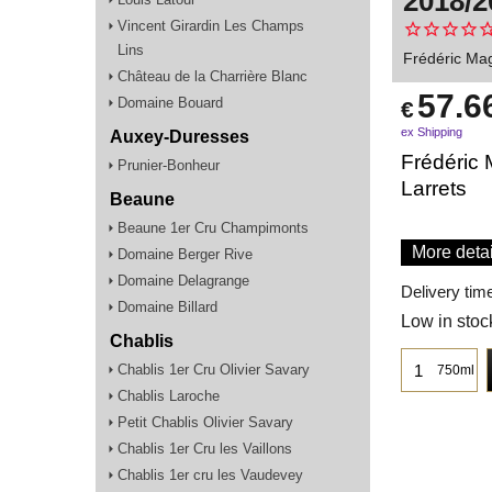
2018/2
Vincent Girardin Les Champs
Lins
Frédéric Mag
Château de la Charrière Blanc
57.6
Domaine Bouard
€
ex Shipping
Auxey-Duresses
Frédéric 
Prunier-Bonheur
Larrets
Beaune
Beaune 1er Cru Champimonts
More detai
Domaine Berger Rive
Domaine Delagrange
Delivery tim
Domaine Billard
Low in stoc
Chablis
Chablis 1er Cru Olivier Savary
750ml
Chablis Laroche
Petit Chablis Olivier Savary
Chablis 1er Cru les Vaillons
Chablis 1er cru les Vaudevey