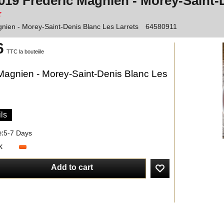
019 Frédéric Magnien - Morey-Saint-
nien - Morey-Saint-Denis Blanc Les Larrets
64580911
6
TTC la bouteiile
Magnien - Morey-Saint-Denis Blanc Les
ls
e:
5-7 Days
k
Add to cart