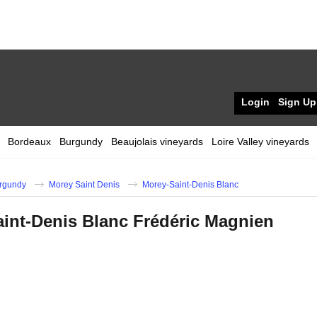
Login
Sign Up
Bordeaux
Burgundy
Beaujolais vineyards
Loire Valley vineyards
rgundy
Morey Saint Denis
Morey-Saint-Denis Blanc
int-Denis Blanc Frédéric Magnien