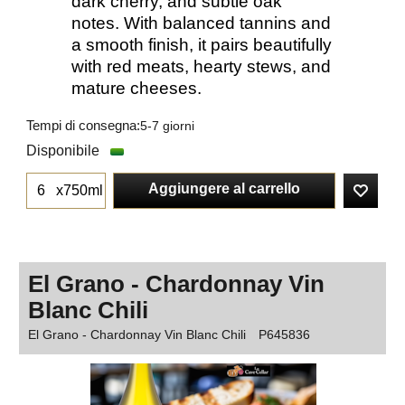
dark cherry, and subtle oak
notes. With balanced tannins and
a smooth finish, it pairs beautifully
with red meats, hearty stews, and
mature cheeses.
Tempi di consegna:
5-7 giorni
Disponibile
Aggiungere al carrello
x750ml
El Grano - Chardonnay Vin
Blanc Chili
El Grano - Chardonnay Vin Blanc Chili
P645836