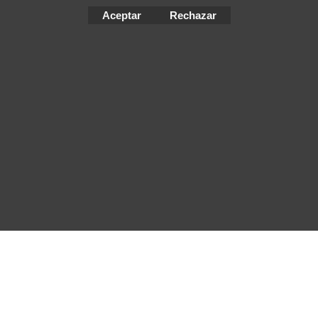
Aceptar
Rechazar
To create online store
ShopFactory eCommerce
software was used.