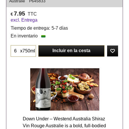
Australie
P645833
7.95
TTC
€
excl. Entrega
Tiempo de entrega:
5-7 días
En inventario
Incluir en la cesta
x750ml
Down Under – Westend Australia Shiraz
Vin Rouge Australie is a bold, full-bodied