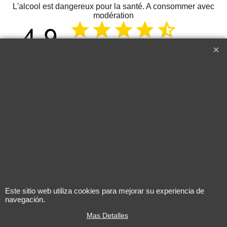
L'alcool est dangereux pour la santé. A consommer avec
modération
268
13 juin 2026
Delicate
Just 
I tasted the wine for the first time
in Paris. It is delicious, it goes
well chilled for a nice summer
end. Very good.
KRYSTINA H.
2024 Biecher -
2022 Les
Hans Schaeffer
Cimes Pu
Gewurztraminer
Saint-Emi
Este sitio web utiliza cookies para mejorar su experiencia de
navegación.
Mas Detalles