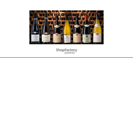
To create online store
ShopFactory eCommerce
software was used.