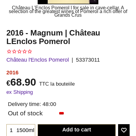
Château L'Enclos Pomerol l for sale in cave-cellar. A
selection of the greatest wines of Pomerol a rich offer of
Grands Crus
2016 - Magnum | Château
LEnclos Pomerol
Château l'Enclos Pomerol
53373011
2016
68.90
€
TTC la bouteiile
ex Shipping
Delivery time:
48:00
Out of stock
Add to cart
1500ml