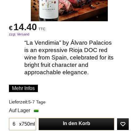
14.40
€
TTC
zzgl. Versand
“La Vendimia” by Álvaro Palacios
is an expressive Rioja DOC red
wine from Spain, celebrated for its
bright fruit character and
approachable elegance.
Mehr Infos
Lieferzeit:
5-7 Tage
Auf Lager
In den Korb
x750ml