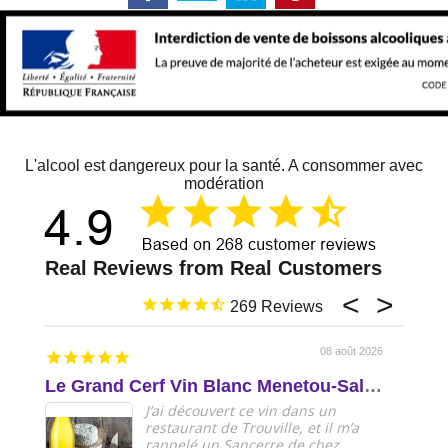
L'alcool est dangereux pour la santé. A consommer avec
modération
269
08 août 2026
Le Grand Cerf Vin Blanc Menetou-Salon AOP Val de Loire
Delic
J’ai découvert ce vin dans un
restaurant de Trouville, et il m’a
rappelé un Sancerre de chez