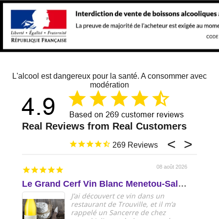
L'alcool est dangereux pour la santé. A consommer avec
modération
269
08 août 2026
Le Grand Cerf Vin Blanc Menetou-Salon AOP Val de Loire
Delic
J’ai découvert ce vin dans un
restaurant de Trouville, et il m’a
rappelé un Sancerre de chez