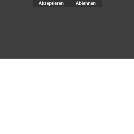
Akzeptieren
Ablehnen
WebShop erstellt mit
ShopFactory Shop
Software.